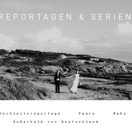
REPORTAGEN & SERIE
Hochzeitsreportage
Paare
Baby
Newbornshooting zu
Außerhalb von Deutschland
Fünft