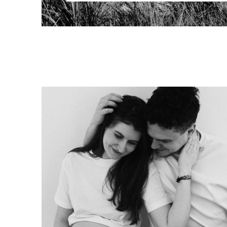
Studio Babybauch
Session
Baby
Stillen ist Liebe. Nicht
stillen auch.