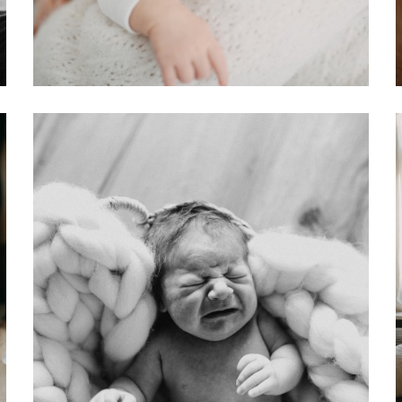
Baby
Babybauchshooting im
Frühling
Baby