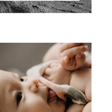
Baby
Home
Babybauchshooting