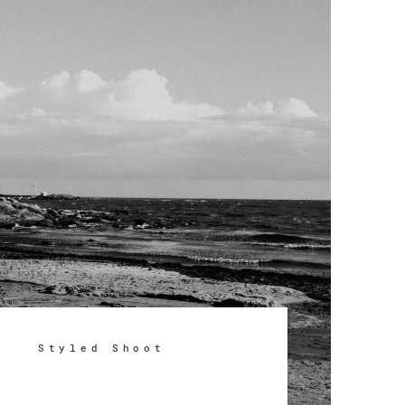
N
Styled Shoot
Familienshooting zu
Hause